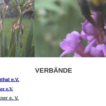
VERBÄNDE
thal e.V.
er e.V.
er e. V.